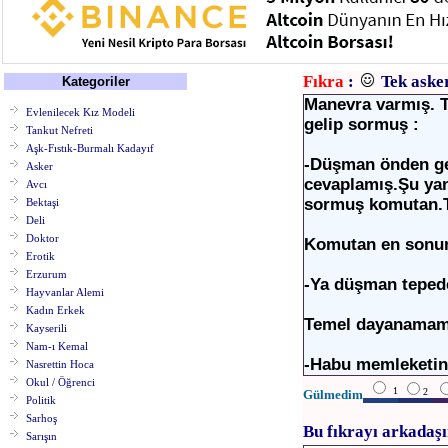
Fıkra
:
Tek aske
Kategoriler
Manevra varmış. T
Evlenilecek Kız Modeli
gelip sormuş :
Tankut Nefreti
Aşk-Fıstık-Burmalı Kadayıf
-Düşman önden ge
Asker
cevaplamış.Şu yan
Avcı
sormuş komutan.T
Bektaşi
Deli
Doktor
Komutan en sonun
Erotik
Erzurum
-Ya düşman tepede
Hayvanlar Alemi
Kadın Erkek
Temel dayanamamı
Kayserili
Nam-ı Kemal
-Habu memleketin
Nasrettin Hoca
Okul / Öğrenci
1
2
Gülmedim
Politik
Sarhoş
Bu fıkrayı arkadaşı
Sarışın