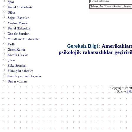
Spor
Temel / Karadeniz
Diğer
Soğuk Espiriler
Yardım Masası
Temel (Edepsiz)
Google Soruları
Murathan'ı Güldürenler
Tarih
Amerikalılar
Gereksiz Bilgi :
Genel Kültür
psikolojik rahatsızlıklar geçirir
Komik Olaylar
Şiirler
Zeka Soruları
Fikra gibi haberler
Komik yazı ve hikayeler
Duvar yazıları
Copyright © 2
Bu site
SP