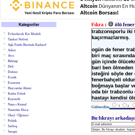
Fıkra
:
ölü fener
Kategoriler
trabzonsporlu iki 
Evlenilecek Kız Modeli
kaçırmazlarmış.
Tankut Nefreti
Aşk-Fıstık-Burmalı Kadayıf
ogün de fener tra
Asker
biri maç sırasında
Avcı
gün içinde ölücek
Bektaşi
Deli
bari ben ölmeden 
Doktor
isteğini söyle de
Erotik
fenerbahçeli old
Erzurum
boğmaya başlar ve
Hayvanlar Alemi
oda bir trabzonlu 
Kadın Erkek
hastayı kendisi öl
Kayserili
Nam-ı Kemal
1
2
Gülmedim
Nasrettin Hoca
Okul / Öğrenci
Bu fıkrayı arkadaşı
Politik
Sarhoş
Sarışın