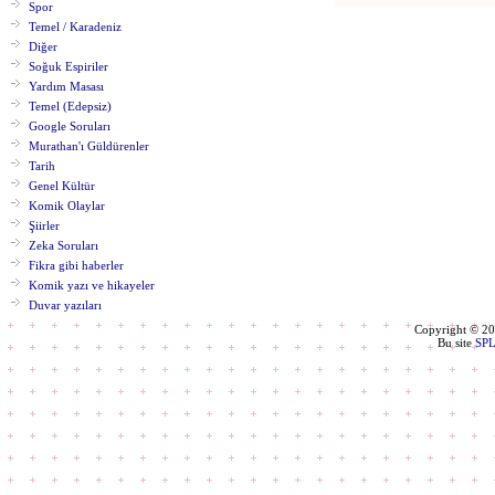
Spor
Temel / Karadeniz
Diğer
Soğuk Espiriler
Yardım Masası
Temel (Edepsiz)
Google Soruları
Murathan'ı Güldürenler
Tarih
Genel Kültür
Komik Olaylar
Şiirler
Zeka Soruları
Fikra gibi haberler
Komik yazı ve hikayeler
Duvar yazıları
Copyright © 2
Bu site
SP