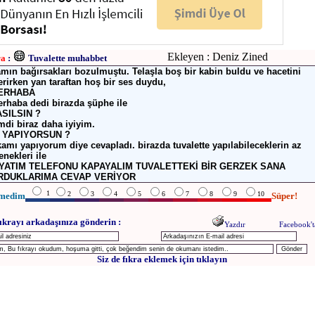
Ekleyen : Deniz Zined
ra
:
Tuvalette muhabbet
mın bağırsakları bozulmuştu. Telaşla boş bir kabin buldu ve hacetini
erirken yan taraftan hoş bir ses duydu,
MERHABA
erhaba dedi birazda şüphe ile
ASILSIN ?
imdi biraz daha iyiyim.
E YAPIYORSUN ?
kamı yapıyorum diye cevapladı. birazda tuvalette yapılabileceklerin az
enekleri ile
AYATIM TELEFONU KAPAYALIM TUVALETTEKİ BİR GERZEK SANA
RDUKLARIMA CEVAP VERİYOR
1
2
3
4
5
6
7
8
9
10
medim
Süper!
ıkrayı arkadaşınıza gönderin :
Yazdır
Facebook't
Siz de fıkra eklemek için tıklayın