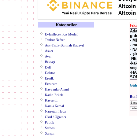
Kategoriler
Fık
Ada
Evlenilecek Kız Modeli
gid
Tankut Nefreti
- 
- m
Aşk-Fıstık-Burmalı Kadayıf
- N
Asker
- ş
Avcı
-N
Bektaşi
-ka
Deli
seç
-H
Doktor
SO
Erotik
Erzurum
Gül
Hayvanlar Alemi
Kadın Erkek
Bu f
Kayserili
Nam-ı Kemal
Nasrettin Hoca
Okul / Öğrenci
Politik
Sarhoş
Sarışın