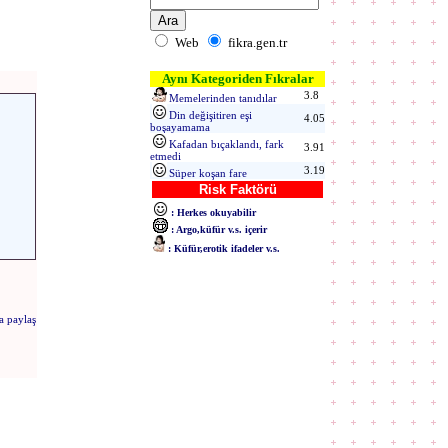
Web
fikra.gen.tr
Aynı Kategoriden Fıkralar
3.8
Memelerinden tanıdılar
Din değişitiren eşi
4.05
boşayamama
Kafadan bıçaklandı, fark
3.91
etmedi
3.19
Süper koşan fare
Risk Faktörü
: Herkes okuyabilir
: Argo,küfür v.s. içerir
: Küfür,erotik ifadeler v.s.
a paylaş