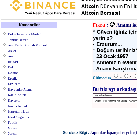
Fıkra
:
Anamı ka
Kategoriler
* Güvenliğiniz iç
Evlenilecek Kız Modeli
yeriniz?
Tankut Nefreti
- Erzurum...
Aşk-Fıstık-Burmalı Kadayıf
* Doğum tarihiniz
Asker
- 23 Ocak 1957
Avcı
* Annenizin evle
Bektaşi
Deli
- Anamı karıştırma
Doktor
1
2
Gülmedim
Erotik
Erzurum
Bu fıkrayı arkadaşı
Hayvanlar Alemi
Kadın Erkek
Kayserili
Nam-ı Kemal
Nasrettin Hoca
Okul / Öğrenci
Politik
Sarhoş
Japonlar İspanyolcayı İngi
Gereksiz Bilgi :
Sarışın