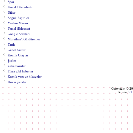
Spor
Temel / Karadeniz
Diğer
Soğuk Espiriler
Yardım Masası
Temel (Edepsiz)
Google Soruları
Murathan'ı Güldürenler
Tarih
Genel Kültür
Komik Olaylar
Şiirler
Zeka Soruları
Fikra gibi haberler
Komik yazı ve hikayeler
Duvar yazıları
Copyright © 2
Bu site
SP