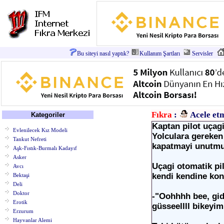
Bu siteyi nasıl yaptık?
Kullanım Şartları
Servisler
Fıkra
:
Acele et
Kategoriler
Kaptan pilot uçag
Evlenilecek Kız Modeli
Yolculara gereken
Tankut Nefreti
kapatmayi unutmu
Aşk-Fıstık-Burmalı Kadayıf
Asker
Uçagi otomatik pi
Avcı
kendi kendine ko
Bektaşi
Deli
Doktor
-"Oohhhh bee, gid
Erotik
güsseellll bikeyi
Erzurum
Hayvanlar Alemi