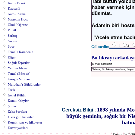
Tabi bütün yolcul
Kadın Erkek
haber vermek için 
Kayserili
düsmüs.
Nam-ı Kemal
Nasrettin Hoca
Adamin biri hoste
Okul / Öğrenci
Politik
Sarhoş
-"Acele etme baci
Sarışın
1
2
Gülmedim
Spor
Temel / Karadeniz
Bu fıkrayı arkadaşı
Diğer
Soğuk Espiriler
Yardım Masası
Temel (Edepsiz)
Google Soruları
Murathan'ı Güldürenler
Tarih
Genel Kültür
Komik Olaylar
Şiirler
1898 yılında Mor
Gereksiz Bilgi :
Zeka Soruları
büyük geminin, soğuk bir Ni
Fikra gibi haberler
batma
Komik yazı ve hikayeler
Duvar yazıları
Copyright © 2