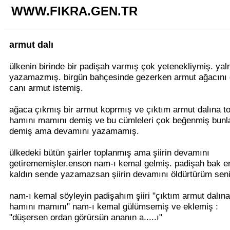
WWW.FIKRA.GEN.TR
armut dalı
ülkenin birinde bir padişah varmış çok yetenekliymiş. yaln
yazamazmış. birgün bahçesinde gezerken armut ağacını
canı armut istemiş.
ağaca çıkmış bir armut koprmış ve çıktım armut dalına t
hamını mamını demiş ve bu cümleleri çok beğenmiş bunlar
demiş ama devamını yazamamış.
ülkedeki bütün şairler toplanmış ama şiirin devamını
getirememişler.enson nam-ı kemal gelmiş. padişah bak 
kaldın sende yazamazsan şiirin devamını öldürtürüm sen
nam-ı kemal söyleyin padişahım şiiri "çıktım armut dalın
hamını mamını" nam-ı kemal gülümsemiş ve eklemiş :
"düşersen ordan görürsün ananın a.....ı"