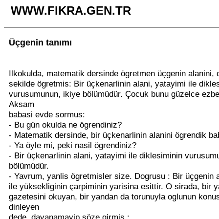
WWW.FIKRA.GEN.TR
Üçgenin tanımı
Ilkokulda, matematik dersinde ögretmen üçgenin alanini, 
sekilde ögretmis: Bir üçkenarlinin alani, yatayimi ile dikle
vurusumunun, ikiye bölümüdür. Çocuk bunu güzelce ezbe
Aksam
babasi evde sormus:
- Bu gün okulda ne ögrendiniz?
- Matematik dersinde, bir üçkenarlinin alanini ögrendik b
- Ya öyle mi, peki nasil ögrendiniz?
- Bir üçkenarlinin alani, yatayimi ile diklesiminin vurusum
bölümüdür.
- Yavrum, yanlis ögretmisler size. Dogrusu : Bir üçgenin a
ile yüksekliginin çarpiminin yarisina esittir. O sirada, bir
gazetesini okuyan, bir yandan da torunuyla oglunun konu
dinleyen
dede, dayanamayip söze girmis :