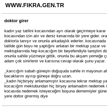
WWW.FIKRA.GEN.TR
doktor girer
kadın yaz tatilini kocasından ayrı olarak geçirmeye karar 
kocasından izin alır ve deniz kenarında bir yere gider. ora
doktorla tanışır ve onunla arkadaşlık ederler. kocasınad
tatilde gün boyu ne yaptığını anlatan bir mektup yazar ve 
mektuplarında hep kocacığım bir beyefendiyle taniştim d
onunla sahile yüzmeye gittik, onunla bu akşam yemeğe çık
adam çok sinirlenir ve karısına cevap olarak şunu yazar.
_karıcığım sabah güneşin doğuşuda sahile in mayonun alt
bacaklarını ayırıp güneşe doğru uzan.
_kadın hiçbirşey anlamamıştır kocasına tekrar mektup y
kocacığım mektubundan hiç birşey anlamadım nedemek is
kocasıda nedemek isteyeceğim boşuna dememişler güne
yere doltor girermiş diye