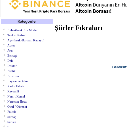
Kategoriler
Şiirler Fıkraları
Evlenilecek Kız Modeli
Tankut Nefreti
Aşk-Fıstık-Burmalı Kadayıf
Asker
Avcı
Bektaşi
Deli
Doktor
Gereksiz 
Erotik
Erzurum
Hayvanlar Alemi
Kadın Erkek
Kayserili
Nam-ı Kemal
Nasrettin Hoca
Okul / Öğrenci
Politik
Sarhoş
Sarışın