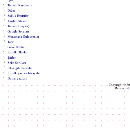
Spor
Temel / Karadeniz
Diğer
Soğuk Espiriler
Yardım Masası
Temel (Edepsiz)
Google Soruları
Murathan'ı Güldürenler
Tarih
Genel Kültür
Komik Olaylar
Şiirler
Zeka Soruları
Fikra gibi haberler
Komik yazı ve hikayeler
Duvar yazıları
Copyright © 2
Bu site
SP