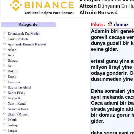
Fıkra
:
domuz
Kategoriler
Adamin biri genele
Evlenilecek Kız Modeli
gorevli cacaya ve
Tankut Nefreti
dunya guzeli bir k
Aşk-Fıstık-Burmalı Kadayıf
evine gider.
Asker
Avcı
ertesi gunu yine 
Bektaşi
Deli
milyon lirayi yine
Doktor
odaya gonderir. O
Erotik
dusunmeden yine i
Erzurum
Hayvanlar Alemi
Daha sonralari yin
Kadın Erkek
ayni mekanda cac
Kayserili
Caca adami bir ba
Nam-ı Kemal
sirada yatagin alt
Nasrettin Hoca
bir domuz gorur 
Okul / Öğrenci
Politik
gider.
Sarhoş
Sarışın
daha sonra ayni m