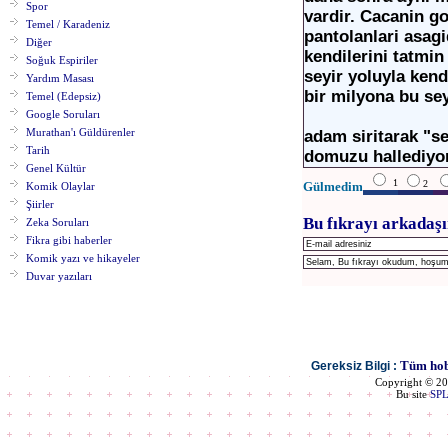
Spor
vardir. Cacanin g
Temel / Karadeniz
pantolanlari asag
Diğer
kendilerini tatmin
Soğuk Espiriler
seyir yoluyla kend
Yardım Masası
bir milyona bu sey
Temel (Edepsiz)
Google Soruları
Murathan'ı Güldürenler
adam siritarak "se
Tarih
domuzu hallediyor
Genel Kültür
1
2
Gülmedim
Komik Olaylar
Şiirler
Bu fıkrayı arkadaşı
Zeka Soruları
Fikra gibi haberler
Komik yazı ve hikayeler
Duvar yazıları
Tüm hobi
Gereksiz Bilgi :
Copyright © 2
Bu site
SP