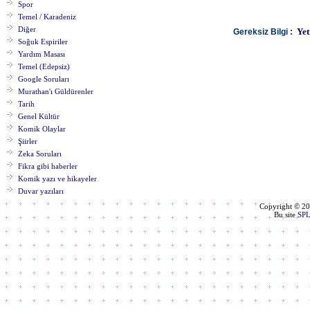
Spor
Temel / Karadeniz
Diğer
Yeti
Gereksiz Bilgi :
Soğuk Espiriler
Yardım Masası
Temel (Edepsiz)
Google Soruları
Murathan'ı Güldürenler
Tarih
Genel Kültür
Komik Olaylar
Şiirler
Zeka Soruları
Fikra gibi haberler
Komik yazı ve hikayeler
Duvar yazıları
Copyright © 2
Bu site
SP