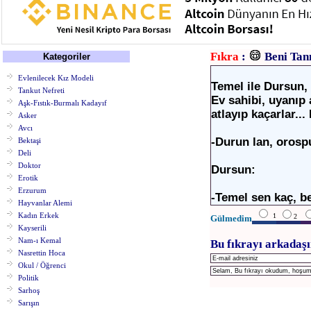
Fıkra
:
Beni Tan
Kategoriler
Evlenilecek Kız Modeli
Temel ile Dursun, 
Tankut Nefreti
Ev sahibi, uyanıp 
Aşk-Fıstık-Burmalı Kadayıf
atlayıp kaçarlar...
Asker
Avcı
-Durun lan, orospu
Bektaşi
Deli
Doktor
Dursun:
Erotik
Erzurum
-Temel sen kaç, ben
Hayvanlar Alemi
Kadın Erkek
1
2
Gülmedim
Kayserili
Nam-ı Kemal
Bu fıkrayı arkadaşı
Nasrettin Hoca
Okul / Öğrenci
Politik
Sarhoş
Sarışın