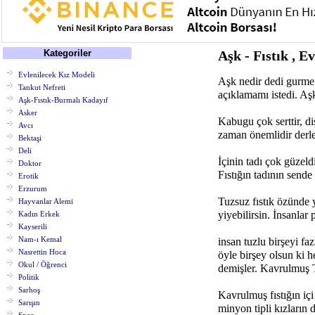
Kategoriler
Aşk - Fıstık , E
Evlenilecek Kız Modeli
Aşk nedir dedi gurme 
Tankut Nefreti
açıklamamı istedi. Aşk
Aşk-Fıstık-Burmalı Kadayıf
Asker
Kabugu çok serttir, diş
Avcı
zaman önemlidir derle
Bektaşi
Deli
İçinin tadı çok güzeld
Doktor
Fıstığın tadının sende
Erotik
Erzurum
Tuzsuz fıstık özünde 
Hayvanlar Alemi
yiyebilirsin. İnsanlar 
Kadın Erkek
Kayserili
Nam-ı Kemal
insan tuzlu birşeyi fa
Nasrettin Hoca
öyle birşey olsun ki h
Okul / Öğrenci
demişler. Kavrulmuş T
Politik
Sarhoş
Kavrulmuş fıstığın içi
Sarışın
minyon tipli kızların 