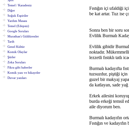
Spor
Temel / Karadeniz
Fıstığın içi ufaldiği i
Diğer
be kat artar. Tuz ise
Soğuk Espiriler
Yardım Masası
Temel (Edepsiz)
Sonra ben bir soru so
Google Soruları
Evlilik Burmalı Kaday
Murathan'ı Güldürenler
Tarih
Evlilik gibidir Burmal
Genel Kültür
noktadır. Mükemmellik
Komik Olaylar
lezzetli fıstıklı tatl
Şiirler
Zeka Soruları
Fikra gibi haberler
Burmalı kadayıfta fıst
Komik yazı ve hikayeler
tuzsuzdur, piştiği içi
Duvar yazıları
guzel bir makyaj yapar
da katlayan, sade yağ 
Erkek ailesini koruyup
burda erkeği temsil e
aile diyorum ben.
Burmalı kadayıfın ort
Fıstığın ve kadayıfın 