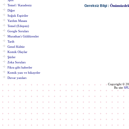
Spor
Önümüzdeki
Temel / Karadeniz
Gereksiz Bilgi :
Diğer
Soğuk Espiriler
Yardım Masası
Temel (Edepsiz)
Google Soruları
Murathan'ı Güldürenler
Tarih
Genel Kültür
Komik Olaylar
Şiirler
Zeka Soruları
Fikra gibi haberler
Komik yazı ve hikayeler
Duvar yazıları
Copyright © 2
Bu site
SP