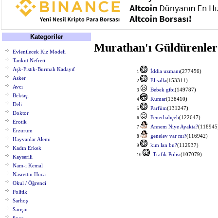
Kategoriler
Murathan'ı Güldürenler
Evlenilecek Kız Modeli
Tankut Nefreti
Aşk-Fıstık-Burmalı Kadayıf
İddia uzmanı
(277456)
1
Asker
El salla
(153311)
2
Avcı
Bebek gibi
(149787)
3
Bektaşi
Kumar
(138410)
4
Deli
Parfüm
(131247)
5
Doktor
Fenerbahçeli
(122647)
6
Erotik
Annem Niye Ayakta?
(118945
7
Erzurum
genelev var mı?
(116942)
8
Hayvanlar Alemi
kim lan bu?
(112937)
9
Kadın Erkek
Trafik Polisi
(107079)
10
Kayserili
Nam-ı Kemal
Nasrettin Hoca
Okul / Öğrenci
Politik
Sarhoş
Sarışın