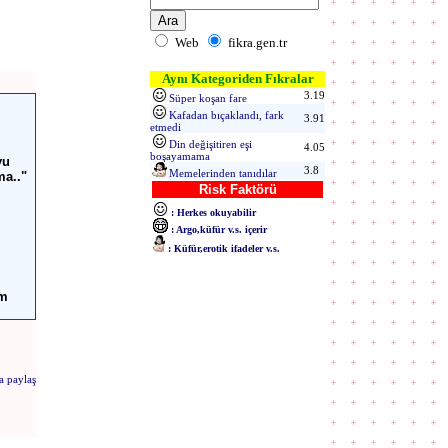
Web
fikra.gen.tr
Aynı Kategoriden Fıkralar
3.19
Süper koşan fare
Kafadan bıçaklandı, fark
3.91
etmedi
Din değişitiren eşi
4.05
boşayamama
yu
3.8
Memelerinden tanıdılar
ma.."
Risk Faktörü
: Herkes okuyabilir
: Argo,küfür v.s. içerir
: Küfür,erotik ifadeler v.s.
im
a paylaş