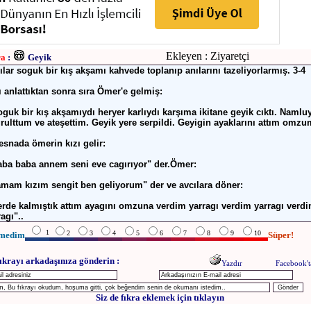
Ekleyen : Ziyaretçi
ra
:
Geyik
ılar soguk bir kış akşamı kahvede toplanıp anılarını tazeliyorlarmış. 3-4
ı anlattıktan sonra sıra Ömer'e gelmiş:
oguk bir kış akşamıydı heryer karlıydı karşıma ikitane geyik cıktı. Namlu
rulttum ve ateşettim. Geyik yere serpildi. Geyigin ayaklarını attım omzu
esnada ömerin kızı gelir:
aba baba annem seni eve cagırıyor" der.Ömer:
amam kızım sengit ben geliyorum" der ve avcılara döner:
erde kalmıştık attım ayagını omzuna verdim yarragı verdim yarragı verd
agı"..
1
2
3
4
5
6
7
8
9
10
medim
Süper!
ıkrayı arkadaşınıza gönderin :
Yazdır
Facebook't
Siz de fıkra eklemek için tıklayın