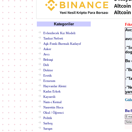
Kategoriler
Fık
Avc
Evlenilecek Kız Modeli
Tankut Nefreti
avc
Aşk-Fıstık-Burmalı Kadayıf
-"S
Asker
dog
Avcı
Bektaşi
Bu 
Deli
-"B
Doktor
Erotik
-"T
Erzurum
Hayvanlar Alemi
-"N
Kadın Erkek
yarr
Kayserili
Gül
Nam-ı Kemal
Nasrettin Hoca
Bu f
Okul / Öğrenci
Politik
Sarhoş
Sarışın