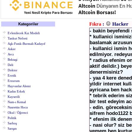
Fıkra
:
Hacker
Kategoriler
- bakin beyefendi 
Evlenilecek Kız Modeli
* kullanici ismini
Tankut Nefreti
baslamak arzusun
Aşk-Fıstık-Burmalı Kadayıf
- kullanici ismin
Asker
edilmiyor. redeyus
Avcı
* radius efenim on
Bektaşi
Deli
aktif deildir.) b
Doktor
denermisiniz?
Erotik
- yaa 4 kere dened
Erzurum
yildir internet ku
Hayvanlar Alemi
ayricana ben hack
Kadın Erkek
* tebrik ederim si
Kayserili
bir test edeyim ac
Nam-ı Kemal
- edin. göreceksi
Nasrettin Hoca
sifrem hodo1122 b
Okul / Öğrenci
Politik
* efenim ilk dene
Sarhoş
- nasi olur? siz 
Sarışın
yemem ben kurtum