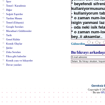
Spor
* beyefendi sifren
Temel / Karadeniz
kullaniyormusunu
Diğer
- kullaniyorum tab
Soğuk Espiriler
* o zaman num-lock
Yardım Masası
isigin yanmasi la
Temel (Edepsiz)
- oda neki isik fe
Google Soruları
Murathan'ı Güldürenler
* o zaman num-loc
Tarih
bey..ii aksamlar..
Genel Kültür
1
2
Gülmedim
Komik Olaylar
Şiirler
Bu fıkrayı arkadaşı
Zeka Soruları
Fikra gibi haberler
Komik yazı ve hikayeler
Duvar yazıları
Gereksiz B
Copyright © 2
Bu site
SP