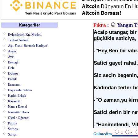
Fıkra
:
Yangın T
Kategoriler
Acaip utangaç bir 
Evlenilecek Kız Modeli
güçlükle saticiya,
Tankut Nefreti
Aşk-Fıstık-Burmalı Kadayıf
-"Hey,Ben bir vibr
Asker
Avcı
Satici gayet rahat
Bektaşi
Deli
Doktor
Siz seçin begenin,
Erotik
Erzurum
Kadından terler bo
Hayvanlar Alemi
Kadın Erkek
-"O zaman,şu kirm
Kayserili
Nam-ı Kemal
Satici derin bir ne
Nasrettin Hoca
Okul / Öğrenci
Politik
-"Hanimefendi, Vib
Sarhoş
1
2
Gülmedim
Sarışın