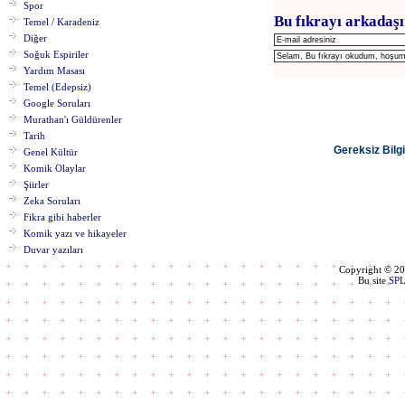
Spor
Bu fıkrayı arkadaşı
Temel / Karadeniz
Diğer
Soğuk Espiriler
Yardım Masası
Temel (Edepsiz)
Google Soruları
Murathan'ı Güldürenler
Tarih
Gereksiz Bilgi
Genel Kültür
Komik Olaylar
Şiirler
Zeka Soruları
Fikra gibi haberler
Komik yazı ve hikayeler
Duvar yazıları
Copyright © 2
Bu site
SP