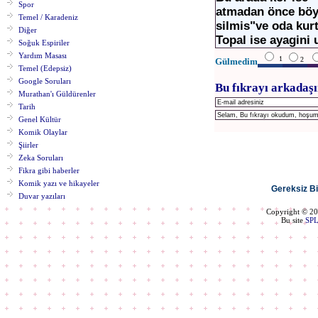
Spor
atmadan önce böyl
Temel / Karadeniz
silmis"ve oda kur
Diğer
Topal ise ayagini 
Soğuk Espiriler
Yardım Masası
1
2
Gülmedim
Temel (Edepsiz)
Google Soruları
Bu fıkrayı arkadaşı
Murathan'ı Güldürenler
Tarih
Genel Kültür
Komik Olaylar
Şiirler
Zeka Soruları
Fikra gibi haberler
Komik yazı ve hikayeler
Gereksiz Bil
Duvar yazıları
Copyright © 2
Bu site
SP