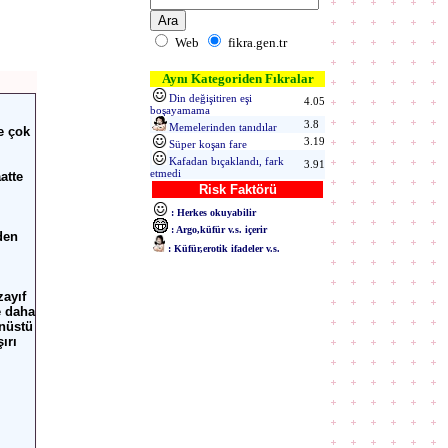
Web
fikra.gen.tr
Aynı Kategoriden Fıkralar
Din değişitiren eşi
4.05
boşayamama
3.8
Memelerinden tanıdılar
e çok
3.19
Süper koşan fare
Kafadan bıçaklandı, fark
3.91
etmedi
atte
Risk Faktörü
: Herkes okuyabilir
: Argo,küfür v.s. içerir
den
: Küfür,erotik ifadeler v.s.
ayıf
e daha
anüstü
ırı