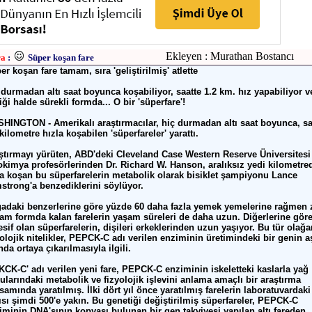
Ekleyen : Murathan Bostancı
ra
:
Süper koşan fare
er koşan fare tamam, sıra 'geliştirilmiş' atlette
 durmadan altı saat boyunca koşabiliyor, saatte 1.2 km. hız yapabiliyor v
iği halde sürekli formda... O bir 'süperfare'!
HINGTON - Amerikalı araştırmacılar, hiç durmadan altı saat boyunca, sa
 kilometre hızla koşabilen 'süperfareler' yarattı.
ştırmayı yürüten, ABD'deki Cleveland Case Western Reserve Üniversitesi
okimya profesörlerinden Dr. Richard W. Hanson, aralıksız yedi kilometre
la koşan bu süperfarelerin metabolik olarak bisiklet şampiyonu Lance
strong'a benzediklerini söylüyor.
adaki benzerlerine göre yüzde 60 daha fazla yemek yemelerine rağmen z
tam formda kalan farelerin yaşam süreleri de daha uzun. Diğerlerine gör
esif olan süperfarelerin, dişileri erkeklerinden uzun yaşıyor. Bu tür olağ
yolojik nitelikler, PEPCK-C adı verilen enziminin üretimindeki bir genin aş
nda ortaya çıkarılmasıyla ilgili.
KCK-C' adı verilen yeni fare, PEPCK-C enziminin iskeletteki kaslarla yağ
ularındaki metabolik ve fizyolojik işlevini anlama amaçlı bir araştırma
samında yaratılmış. İlki dört yıl önce yaratılmış farelerin laboratuvardaki
ısı şimdi 500'e yakın. Bu genetiği değiştirilmiş süperfareler, PEPCK-C
iminin DNA'sının kopyası bulunan bir gen takviyesi yapılan altı fareden