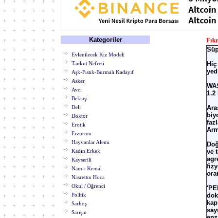
Kategoriler
Fık
Süp
Evlenilecek Kız Modeli
Tankut Nefreti
Hiç
yed
Aşk-Fıstık-Burmalı Kadayıf
Asker
WAS
Avcı
1.2
Bektaşi
Deli
Ara
biy
Doktor
faz
Erotik
Arm
Erzurum
Hayvanlar Alemi
Doğ
Kadın Erkek
ve 
agr
Kayserili
fiz
Nam-ı Kemal
ora
Nasrettin Hoca
Okul / Öğrenci
'PE
Politik
dok
kap
Sarhoş
say
Sarışın
enz