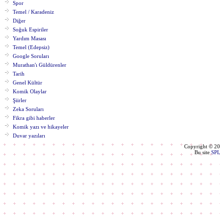
Spor
Temel / Karadeniz
Diğer
Soğuk Espiriler
Yardım Masası
Temel (Edepsiz)
Google Soruları
Murathan'ı Güldürenler
Tarih
Genel Kültür
Komik Olaylar
Şiirler
Zeka Soruları
Fikra gibi haberler
Komik yazı ve hikayeler
Duvar yazıları
Copyright © 2
Bu site
SP