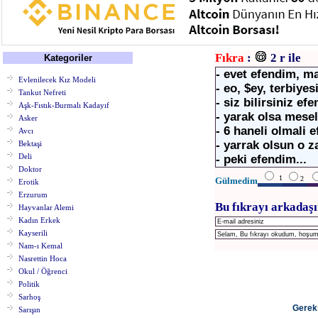
Fıkra
:
2 r ile
Kategoriler
- evet efendim, ma
Evlenilecek Kız Modeli
- eo, $ey, terbiyes
Tankut Nefreti
- siz bilirsiniz ef
Aşk-Fıstık-Burmalı Kadayıf
- yarak olsa mese
Asker
- 6 haneli olmali 
Avcı
- yarrak olsun o z
Bektaşi
Deli
- peki efendim...
Doktor
1
2
Gülmedim
Erotik
Erzurum
Bu fıkrayı arkadaşı
Hayvanlar Alemi
Kadın Erkek
Kayserili
Nam-ı Kemal
Nasrettin Hoca
Okul / Öğrenci
Politik
Sarhoş
Gereks
Sarışın