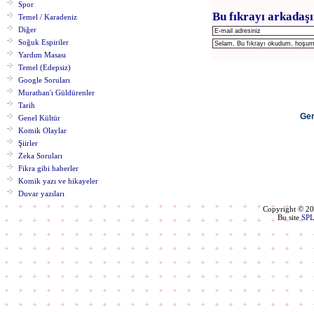
Spor
Bu fıkrayı arkadaşı
Temel / Karadeniz
Diğer
Soğuk Espiriler
Yardım Masası
Temel (Edepsiz)
Google Soruları
Murathan'ı Güldürenler
Tarih
Ger
Genel Kültür
Komik Olaylar
Şiirler
Zeka Soruları
Fikra gibi haberler
Komik yazı ve hikayeler
Duvar yazıları
Copyright © 2
Bu site
SP