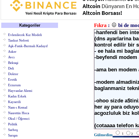
Fıkra
:
bi de mod
Kategoriler
-hanfendi ben int
Evlenilecek Kız Modeli
(dns ayarlarina ba
Tankut Nefreti
kontrol edilir bir 
Aşk-Fıstık-Burmalı Kadayıf
- ee hala mi bagl
Asker
-beyfendi modem ay
Avcı
Bektaşi
Deli
-ama ben modem 
Doktor
Erotik
-modem almadini
Erzurum
baglanmaniz tekn
Hayvanlar Alemi
Kadın Erkek
-ohoo sizde a$tini
Kayserili
her ay para oduyo
Nam-ı Kemal
acgozluluk biz ko
Nasrettin Hoca
Okul / Öğrenci
Politik
(cotaaaa telefon k
Sarhoş
1
2
Gülmedim
Sarışın