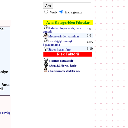
Web
fikra.gen.tr
Aynı Kategoriden Fıkralar
Kafadan bıçaklandı, fark
'a
3.91
etmedi
3.8
Memelerinden tanıdılar
Din değişitiren eşi
4.05
boşayamama
3.19
Süper koşan fare
Risk Faktörü
: Herkes okuyabilir
: Argo,küfür v.s. içerir
: Küfür,erotik ifadeler v.s.
aniye
m. Ama
di.
a paylaş