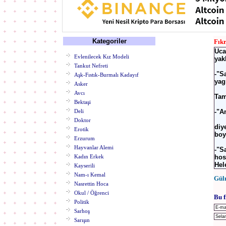
Kategoriler
Fık
Uca
Evlenilecek Kız Modeli
yak
Tankut Nefreti
-"S
Aşk-Fıstık-Burmalı Kadayıf
yag
Asker
Avcı
Tam
Bektaşi
Deli
-"A
Doktor
diy
Erotik
boy
Erzurum
Hayvanlar Alemi
-"S
Kadın Erkek
hos
Hel
Kayserili
Nam-ı Kemal
Gül
Nasrettin Hoca
Okul / Öğrenci
Bu f
Politik
Sarhoş
Sarışın