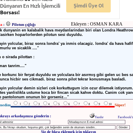
Ekleyen : OSMAN KARA
ra
:
Pilotun çığlığı
k dunyanin en kalabalik hava meydanlarindan biri olan Londra Heathrow
lasirken hoparlorlerden pilotun sesi duyuldu.
ayin yolcular, biraz sonra londra' ya inmis olacagiz. londra' da hava hafif
murlu ve sicaklik ...."
 o sirada pilottan :
man tanrim...."
e korkunc bir feryat duyuldu ve yolculara bir asırmış gibi gelen uc bes s
unca hicbir ses cikmadi. biraz sonra pilot tekrar konusmaya basladi.
ayin yolcular demin sizleri cok korkuttugum icin ozur dilemek istiyoru
tes yanlislikla ustume koca bir fincan sicak kahve doktu. Canim cok yan
e pantolonum onunun bir gorseniz..."
1
2
3
4
5
6
7
8
9
10
medim
Süper!
ıkrayı arkadaşınıza gönderin :
Yazdır
Facebook't
Siz de fıkra eklemek için tıklayın