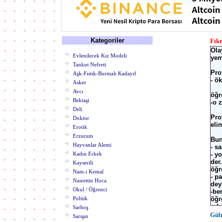
Kategoriler
Fık
Ola
Evlenilecek Kız Modeli
yem
Tankut Nefreti
Pro
Aşk-Fıstık-Burmalı Kadayıf
- ö
Asker
Avcı
öğr
Bektaşi
-o 
Deli
Pro
Doktor
eli
Erotik
Erzurum
Bun
Hayvanlar Alemi
- s
Kadın Erkek
- y
der.
Kayserili
öğr
Nam-ı Kemal
- p
Nasrettin Hoca
dey
Okul / Öğrenci
-ben
Politik
öğre
- d
Sarhoş
Gül
Sarışın
çıl