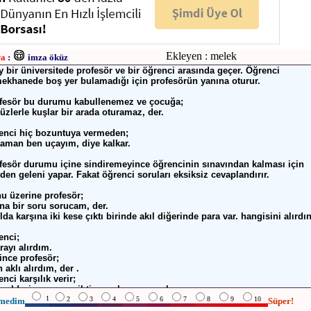
Ekleyen : melek
ra
:
imza öküz
y bir üniversitede profesör ve bir öğrenci arasında geçer. Öğrenci
ekhanede boş yer bulamadığı için profesörün yanına oturur.
fesör bu durumu kabullenemez ve çocuğa;
küzlerle kuşlar bir arada oturamaz, der.
enci hiç bozuntuya vermeden;
zaman ben uçayım, diye kalkar.
fesör durumu içine sindiremeyince öğrencinin sınavından kalması için
nden geleni yapar. Fakat öğrenci soruları eksiksiz cevaplandırır.
u üzerine profesör;
ana bir soru sorucam, der.
olda karşına iki kese çıktı birinde akıl diğerinde para var. hangisini alırdı
enci;
arayı alırdım.
ince profesör;
 aklı alırdım, der .
nci karşılık verir;
ogaldır insan neye ihtiyacı olursa onu alır.
1
2
3
4
5
6
7
8
9
10
medim
Süper!
dırmak üzere olan profesör öğrencinin sınav kağıdına büyük harflerle "