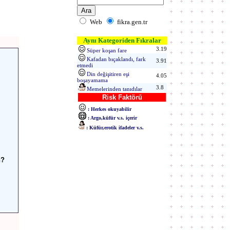
Web
fikra.gen.tr
Aynı Kategoriden Fıkralar
3.19
Süper koşan fare
Kafadan bıçaklandı, fark
3.91
etmedi
Din değişitiren eşi
4.05
boşayamama
3.8
Memelerinden tanıdılar
Risk Faktörü
: Herkes okuyabilir
: Argo,küfür v.s. içerir
: Küfür,erotik ifadeler v.s.
n?
ÖKÜZ"