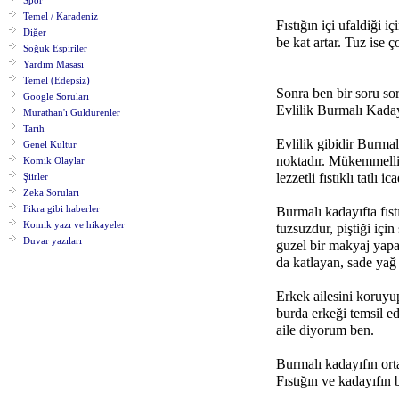
Spor
Temel / Karadeniz
Fıstığın içi ufaldiği i
Diğer
be kat artar. Tuz ise
Soğuk Espiriler
Yardım Masası
Temel (Edepsiz)
Sonra ben bir soru so
Google Soruları
Evlilik Burmalı Kaday
Murathan'ı Güldürenler
Tarih
Evlilik gibidir Burmal
Genel Kültür
noktadır. Mükemmellik
Komik Olaylar
lezzetli fıstıklı tatl
Şiirler
Zeka Soruları
Fikra gibi haberler
Burmalı kadayıfta fıst
Komik yazı ve hikayeler
tuzsuzdur, piştiği içi
Duvar yazıları
guzel bir makyaj yapar
da katlayan, sade yağ 
Erkek ailesini koruyup
burda erkeği temsil e
aile diyorum ben.
Burmalı kadayıfın ort
Fıstığın ve kadayıfın 