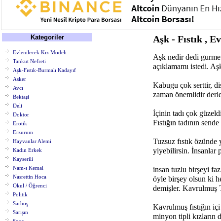
Kategoriler
Aşk - Fıstık , E
Evlenilecek Kız Modeli
Aşk nedir dedi gurme 
Tankut Nefreti
açıklamamı istedi. Aşk
Aşk-Fıstık-Burmalı Kadayıf
Asker
Kabugu çok serttir, diş
Avcı
zaman önemlidir derle
Bektaşi
Deli
İçinin tadı çok güzeld
Doktor
Fıstığın tadının sende
Erotik
Erzurum
Tuzsuz fıstık özünde 
Hayvanlar Alemi
yiyebilirsin. İnsanlar 
Kadın Erkek
Kayserili
Nam-ı Kemal
insan tuzlu birşeyi fa
Nasrettin Hoca
öyle birşey olsun ki h
Okul / Öğrenci
demişler. Kavrulmuş T
Politik
Sarhoş
Kavrulmuş fıstığın içi
Sarışın
minyon tipli kızların 