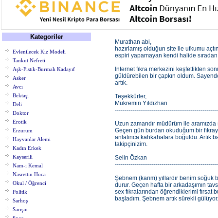
Kategoriler
Murathan abi,
hazırlamış olduğun site ile ufkumu açtı
Evlenilecek Kız Modeli
espiri yapamayan kendi halide sıradan
Tankut Nefreti
Internet fıkra merkezini keşfettikten sonra
Aşk-Fıstık-Burmalı Kadayıf
güldürebilen bir çapkın oldum. Sayende 
Asker
artık.
Avcı
Bektaşi
Teşekkürler,
Mükremin Yıldızhan
Deli
-----------------------------------------------------
Doktor
Erotik
Uzun zamandır müdürüm ile aramızda s
Geçen gün burdan okuduğum bir fıkrayı
Erzurum
anlatınca kahkahalara boğuldu. Artık ba
Hayvanlar Alemi
takipçinizim.
Kadın Erkek
Kayserili
Selin Özkan
-----------------------------------------------------
Nam-ı Kemal
Nasrettin Hoca
Şebnem (karım) yıllardır benim soğuk 
Okul / Öğrenci
durur. Geçen hafta bir arkadaşımın tavsi
sex fıkralarından öğrendiklerimi fırsat
Politik
başladım. Şebnem artık sürekli gülüyor
Sarhoş
Sarışın
Akşam yemeğinden sonra koltuklara ya