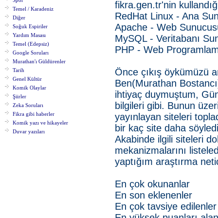
Spor
fikra.gen.tr'nin kullandığ
Temel / Karadeniz
RedHat Linux - Ana Su
Diğer
Apache - Web Sunucus
Soğuk Espiriler
Yardım Masası
MySQL - Veritabanı Su
Temel (Edepsiz)
PHP - Web Programlama
Google Soruları
Murathan'ı Güldürenler
Önce çıkış öykümüzü an
Tarih
Genel Kültür
Ben(Murathan Bostancı) 
Komik Olaylar
ihtiyaç duymuştum, Günü
Şiirler
bilgileri gibi. Bunun üz
Zeka Soruları
Fikra gibi haberler
yayınlayan siteleri to
Komik yazı ve hikayeler
bir kaç site daha söyledi
Duvar yazıları
Akabinde ilgili siteleri d
mekanizmalarını listeled
yaptığım araştırma netic
En çok okunanlar
En son eklenenler
En çok tavsiye edilenler
En yüksek puanları alan