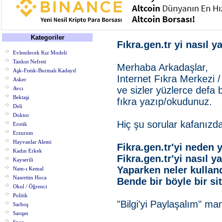
Kategoriler
Fıkra.gen.tr yi nasıl ya
Evlenilecek Kız Modeli
Tankut Nefreti
Merhaba Arkadaşlar,
Aşk-Fıstık-Burmalı Kadayıf
Internet Fıkra Merkezi / 
Asker
ve sizler yüzlerce defa 
Avcı
Bektaşi
fıkra yazıp/okudunuz.
Deli
Doktor
Hiç şu sorular kafanızd
Erotik
Erzurum
Hayvanlar Alemi
Fikra.gen.tr'yi neden 
Kadın Erkek
Fikra.gen.tr'yi nasıl y
Kayserili
Yaparken neler kullan
Nam-ı Kemal
Nasrettin Hoca
Bende bir böyle bir si
Okul / Öğrenci
Politik
"Bilgi'yi Paylaşalım" ma
Sarhoş
Sarışın