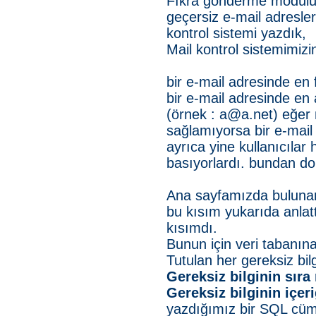
Fıkra gönderme modülünü
geçersiz e-mail adresler
kontrol sistemi yazdık,
Mail kontrol sistemimizin
bir e-mail adresinde en f
bir e-mail adresinde en a
(örnek :
a@a.net
) eğer 
sağlamıyorsa bir e-mail 
ayrıca yine kullanıcılar
basıyorlardı. bundan dola
Ana sayfamızda bulunan 
bu kısım yukarıda anlat
kısımdı.
Bunun için veri tabanına
Tutulan her gereksiz bilg
Gereksiz bilginin sır
Gereksiz bilginin içeri
yazdığımız bir SQL cüml