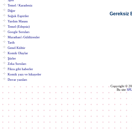
Spor
Temel / Karadeniz
Diğer
Gereksiz B
Soğuk Espiriler
Yardım Masası
Temel (Edepsiz)
Google Soruları
Murathan'ı Güldürenler
Tarih
Genel Kültür
Komik Olaylar
Şiirler
Zeka Soruları
Fikra gibi haberler
Komik yazı ve hikayeler
Duvar yazıları
Copyright © 2
Bu site
SP