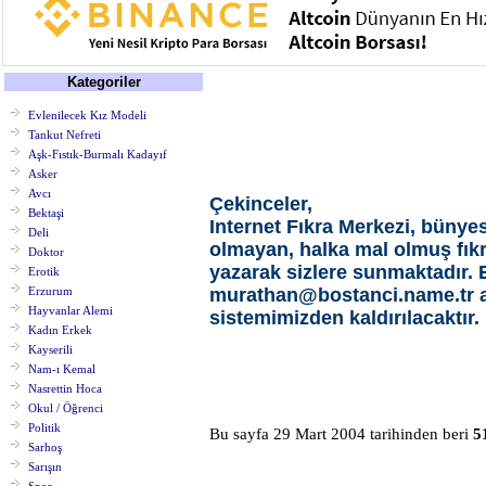
Kategoriler
Evlenilecek Kız Modeli
Tankut Nefreti
Aşk-Fıstık-Burmalı Kadayıf
Asker
Avcı
Çekinceler,
Bektaşi
Internet Fıkra Merkezi, bünye
Deli
olmayan, halka mal olmuş fıkral
Doktor
yazarak sizlere sunmaktadır. Eğ
Erotik
Erzurum
murathan@bostanci.name.tr
a
Hayvanlar Alemi
sistemimizden kaldırılacaktır.
Kadın Erkek
Kayserili
Nam-ı Kemal
Nasrettin Hoca
Okul / Öğrenci
Politik
Bu sayfa 29 Mart 2004 tarihinden beri
5
Sarhoş
Sarışın